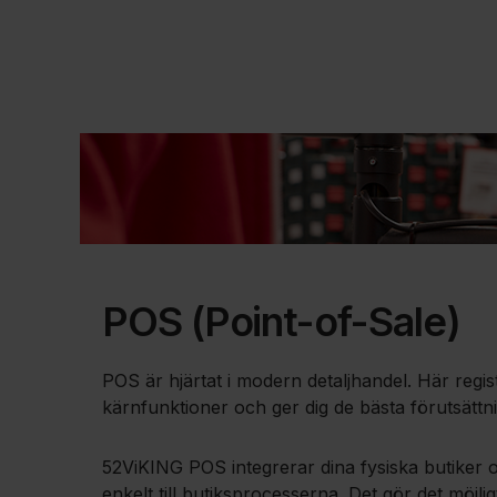
POS (Point-of-Sale)
POS är hjärtat i modern detaljhandel. Här regi
kärnfunktioner och ger dig de bästa förutsätt
52ViKING POS integrerar dina fysiska butiker o
enkelt till butiksprocesserna. Det gör det möjl