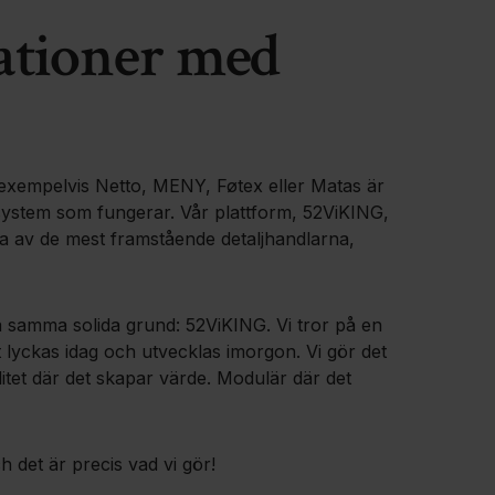
rationer med
i exempelvis Netto, MENY, Føtex eller Matas är
 system som fungerar. Vår plattform, 52ViKING,
ra av de mest framstående detaljhandlarna,
på samma solida grund: 52ViKING. Vi tror på en
 lyckas idag och utvecklas imorgon. Vi gör det
ilitet där det skapar värde. Modulär där det
h det är precis vad vi gör!