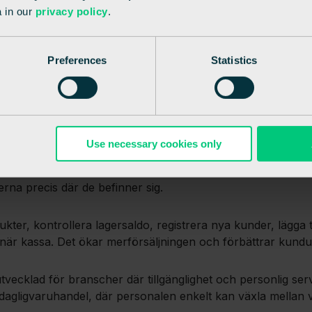
 in our
privacy policy
.
Preferences
Statistics
Use necessary cookies only
na precis där de befinner sig.
er, kontrollera lagersaldo, registrera nya kunder, lägga ti
tionär kassa. Det ökar merförsäljningen och förbättrar kund
tvecklad för branscher där tillgänglighet och personlig s
 dagligvaruhandel, där personalen enkelt kan växla mellan 