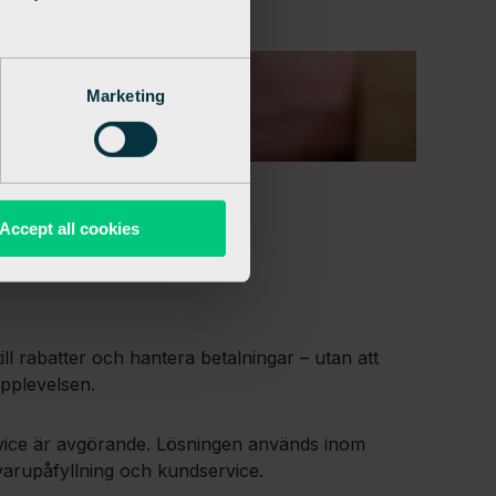
Marketing
Accept all cookies
ll rabatter och hantera betalningar – utan att
upplevelsen.
ervice är avgörande. Lösningen används inom
varupåfyllning och kundservice.