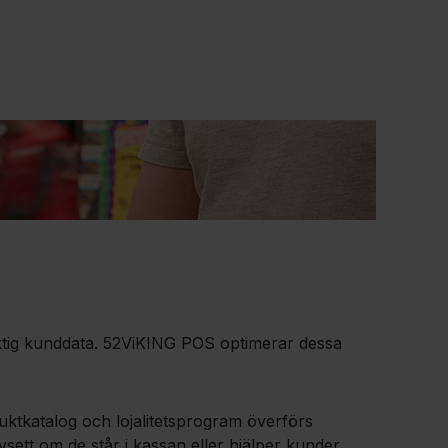
viktig kunddata. 52ViKING POS optimerar dessa
uktkatalog och lojalitetsprogram överförs
vsett om de står i kassan eller hjälper kunder