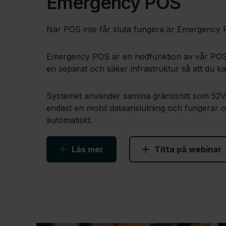
Emergency POS
När POS inte får sluta fungera är Emergency 
Emergency POS är en nödfunktion av vår POS‑lö
en separat och säker infrastruktur så att du k
Systemet använder samma gränssnitt som 52ViK
endast en mobil dataanslutning och fungerar ob
automatiskt.
Läs mer
Titta på webinar