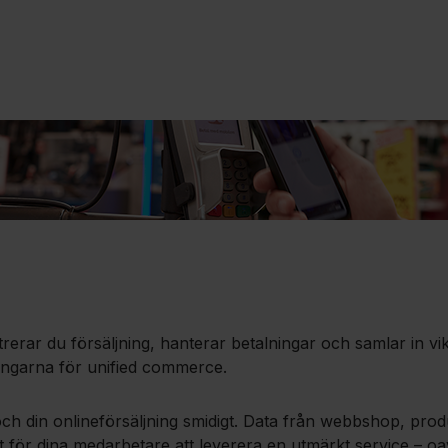
strerar du försäljning, hanterar betalningar och samlar in 
ningarna för unified commerce.
ch din onlineförsäljning smidigt. Data från webbshop, prod
igt för dina medarbetare att leverera en utmärkt service – oa