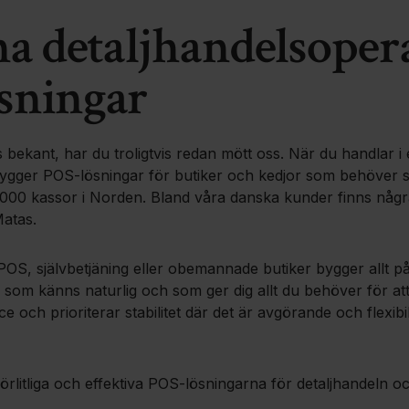
ina detaljhandelsope
sningar
bekant, har du troligtvis redan mött oss. När du handlar 
i bygger POS‑lösningar för butiker och kedjor som behöver
0 000 kassor i Norden. Bland våra danska kunder finns någ
atas.
 POS, självbetjäning eller obemannade butiker bygger allt 
som känns naturlig och som ger dig allt du behöver för att
ce och prioriterar stabilitet där det är avgörande och flexib
lförlitliga och effektiva POS‑lösningarna för detaljhandeln oc