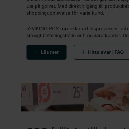
ute på golvet. Med direkt tillgång till produkt
shoppingupplevelse för varje kund.
52ViKING POS förenklar arbetsprocesser och förb
smidigt betalningsflöde och nöjdare kunder. De
Läs mer
Hitta svar i FAQ