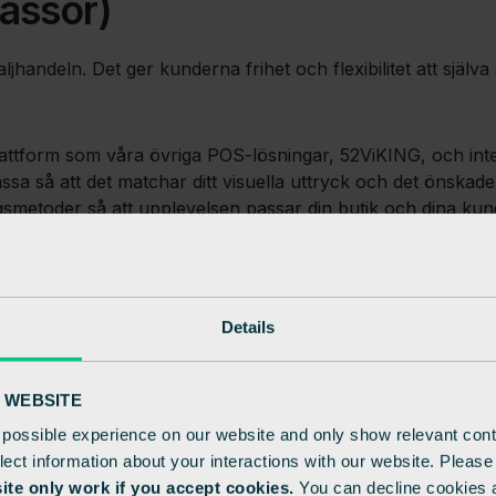
assor)
ljhandeln. Det ger kunderna frihet och flexibilitet att själ
attform som våra övriga POS‑lösningar, 52ViKING, och integ
assa så att det matchar ditt visuella uttryck och det önsk
gsmetoder så att upplevelsen passar din butik och dina kun
r och lojalitetsprogram till betalning och ålderskontroll. Lös
‑ och conveniencebutiker till DIY(do it yourself) och QSR(q
Details
 WEBSITE
 possible experience on our website and only show relevant cont
llect information about your interactions with our website. Pleas
site only work if you accept cookies.
You can decline cookies 